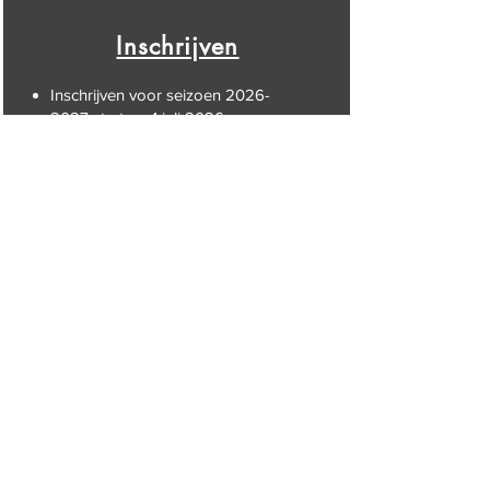
Inschrijven
Inschrijven voor seizoen
2026-
2027
start op 1 juli 2026 voor
leden. Broers en zussen van
huidige leden kunnen ook met
voorrang inschrijven vanaf 1 juli.
Vanaf 13 juli kan iedereen zich
inschrijven. Voor groep 1 en groep
kleuters volgen we een
chronologische inschrijving.
* In de maand september zijn er dit 8.
Beginnende judoka’s kunnen tijdens
hun proeflessen een judopak huren van