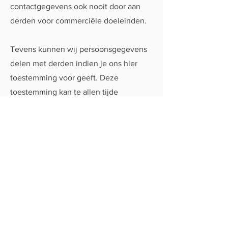
contactgegevens ook nooit door aan
derden voor commerciële doeleinden.
Tevens kunnen wij persoonsgegevens
delen met derden indien je ons hier
toestemming voor geeft. Deze
toestemming kan te allen tijde
ingetrokken worden, zonder dat dit
afbreuk doet aan de rechtmatigheid van
de verwerking voor de intrekking
daarvan.
Wij verstrekken geen
persoonsgegevens aan partijen die
gevestigd zijn buiten de Europese
Economische Ruimte.