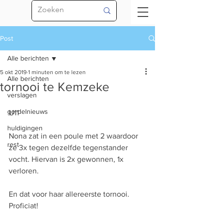
Post
Alle berichten
5 okt 2019
1 minuten om te lezen
Alle berichten
tornooi te Kemzeke
verslagen
gordelnieuws
U11
huldigingen
Nona zat in een poule met 2 waardoor 
rest
ze 3x tegen dezelfde tegenstander 
vocht. Hiervan is 2x gewonnen, 1x 
verloren.
En dat voor haar allereerste tornooi. 
Proficiat!