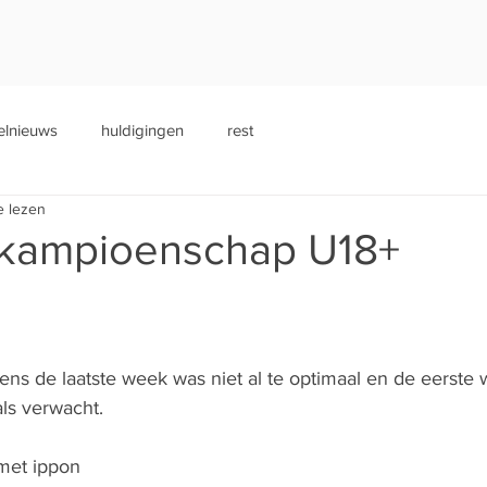
elnieuws
huldigingen
rest
e lezen
 kampioenschap U18+
ens de laatste week was niet al te optimaal en de eerste w
als verwacht.
 met ippon