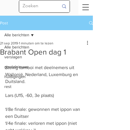
Post
Alle berichten
21 sep 2019
1 minuten om te lezen
Alle berichten
Brabant Open dag 1
verslagen
gordelnieuws
Stevig tornooi met deelnemers uit 
Wallonië, Nederland, Luxemburg en 
huldigingen
Duitsland.
rest
Lars (U15, -60, 3e plaats)
1/8e finale: gewonnen met ippon van 
een Duitser
1/4e finale: verloren met ippon (niet 