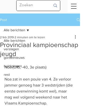
Post
Alle berichten
2 feb 2019
2 minuten om te lezen
Alle berichten
Provinciaal kampioenschap
verslagen
jeugd
gordelnieuws
huldigingen
Noa (U15, -40, 3e plaats)
rest
Noa zat in een poule van 4. Ze verloor 
jammer genoeg haar 3 wedstrijden (die 
eerste overwinning komt wel), maar 
mag wel volgend weekend naar het 
Vlaams Kampioenschap.