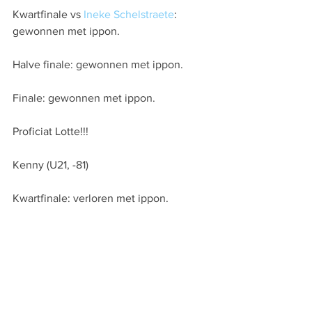
Kwartfinale vs 
Ineke Schelstraete
: 
gewonnen met ippon.
Halve finale: gewonnen met ippon.
Finale: gewonnen met ippon.
Proficiat Lotte!!!
Kenny (U21, -81)
Kwartfinale: verloren met ippon.
Kamp voor de 3e plaats: verloren met 
ippon.
In je laatste wedstrijd had misschien 
meer ingezeten, jammer Kenny.