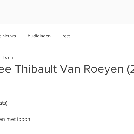
elnieuws
huldigingen
rest
e lezen
ee Thibault Van Roeyen (2
ats)
nen met ippon