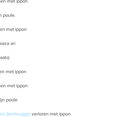
nen met ippon
n poule.
nen met ippon
waza ari
aats)
nen met ippon
nen met ippon
ijn poule
ro Genbrugge
: verloren met ippon