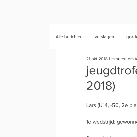
Alle berichten
verslagen
gord
21 okt 2018
1 minuten om t
jeugdtrof
2018)
Lars (U14, -50, 2e pla
1e wedstrijd: gewon