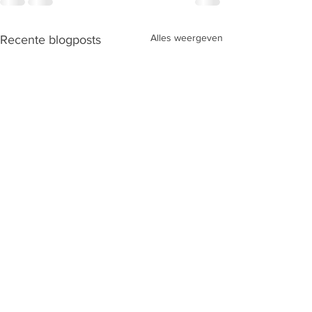
Alles weergeven
Recente blogposts
Interprovinciaal tornooi te
Belgisch kampio
Schoten
U18+