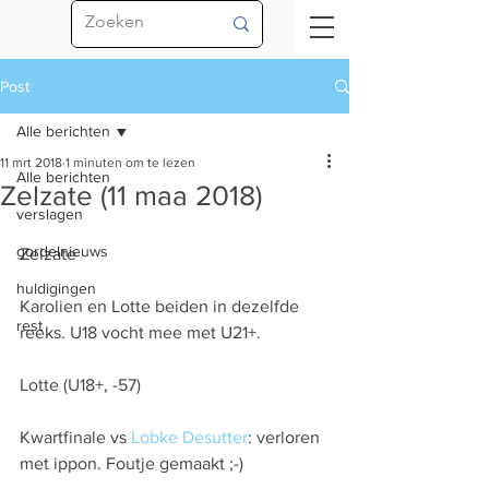
Post
Alle berichten
11 mrt 2018
1 minuten om te lezen
Alle berichten
Zelzate (11 maa 2018)
verslagen
gordelnieuws
Zelzate
huldigingen
Karolien en Lotte beiden in dezelfde 
rest
reeks. U18 vocht mee met U21+.
Lotte (U18+, -57)
Kwartfinale vs 
Lobke Desutter
: verloren 
met ippon. Foutje gemaakt ;-)