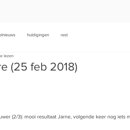
elnieuws
huldigingen
rest
te lezen
re (25 feb 2018)
er (2/3): mooi resultaat Jarne, volgende keer nog iets me