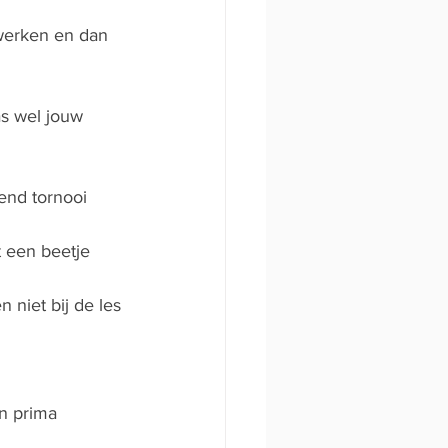
 werken en dan 
as wel jouw 
end tornooi 
t een beetje 
 niet bij de les
n prima 