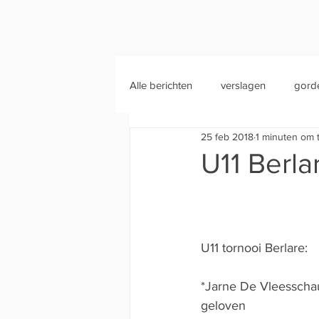
Alle berichten
verslagen
gord
25 feb 2018
1 minuten om 
U11 Berla
U11 tornooi Berlare:
*Jarne De Vleesschauw
geloven