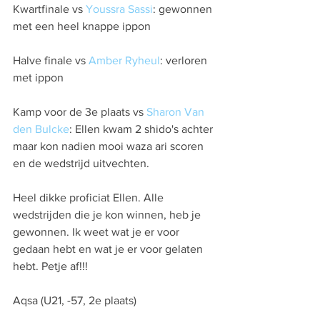
Kwartfinale vs 
Youssra Sassi
: gewonnen 
met een heel knappe ippon
Halve finale vs 
Amber Ryheul
: verloren 
met ippon
Kamp voor de 3e plaats vs 
Sharon Van 
den Bulcke
: Ellen kwam 2 shido's achter 
maar kon nadien mooi waza ari scoren 
en de wedstrijd uitvechten.
Heel dikke proficiat Ellen. Alle 
wedstrijden die je kon winnen, heb je 
gewonnen. Ik weet wat je er voor 
gedaan hebt en wat je er voor gelaten 
hebt. Petje af!!!
Aqsa (U21, -57, 2e plaats)