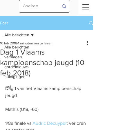
Post
Alle berichten
10 feb 2018
1 minuten om te lezen
Alle berichten
Dag 1 Vlaams
verslagen
kampioenschap jeugd (10
gordelnieuws
feb 2018)
huldigingen
rest
Dag 1 van het Vlaams kampioenschap 
jeugd
Mathis (U18, -60)
1/8e finale vs 
Audric Decuyper
: verloren 