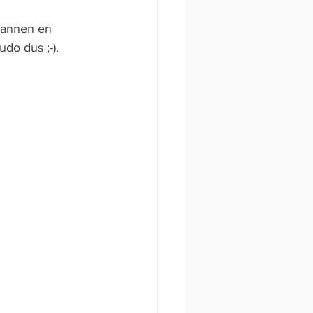
pannen en 
do dus ;-).