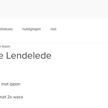
elnieuws
huldigingen
rest
e lezen
te Lendelede
n met ippon
 met 2x waza