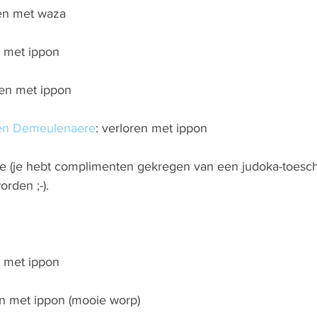
en met waza
n met ippon
en met ippon
ien Demeulenaere
: verloren met ippon
tte (je hebt complimenten gekregen van een judoka-toesc
orden ;-).
n met ippon
n met ippon (mooie worp)