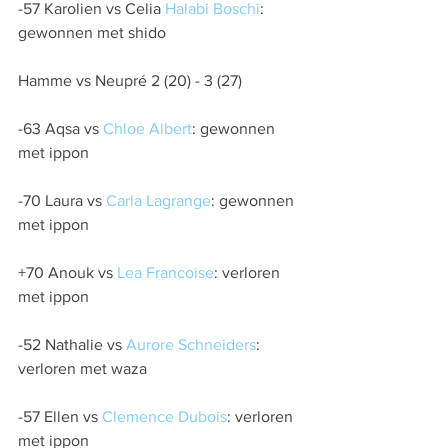
-57 Karolien vs Celia 
Halabi Boschi
: 
gewonnen met shido
Hamme vs Neupré 2 (20) - 3 (27)
-63 Aqsa vs 
Chloe Albert
: gewonnen 
met ippon
-70 Laura vs 
Carla Lagrange
: gewonnen 
met ippon
+70 Anouk vs 
Lea Francoise
: verloren 
met ippon
-52 Nathalie vs 
Aurore Schneiders
: 
verloren met waza
-57 Ellen vs 
Clemence Dubois
: verloren 
met ippon