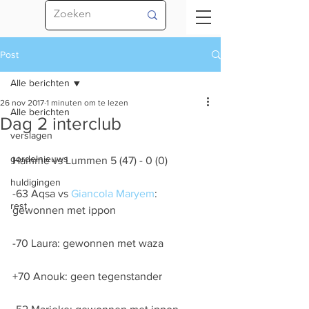
Post
Alle berichten
26 nov 2017
1 minuten om te lezen
Alle berichten
Dag 2 interclub
verslagen
gordelnieuws
Hamme vs Lummen 5 (47) - 0 (0)
huldigingen
-63 Aqsa vs 
Giancola Maryem
: 
rest
gewonnen met ippon
-70 Laura: gewonnen met waza
+70 Anouk: geen tegenstander