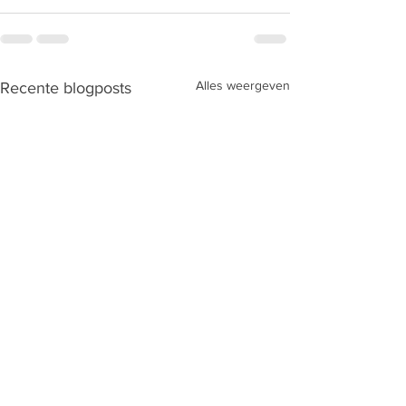
Alles weergeven
Recente blogposts
Interprovinciaal tornooi te
Belgisch kampio