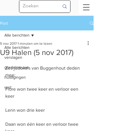
Post
Alle berichten
5 nov 2017
1 minuten om te lezen
Alle berichten
U9 Halen (5 nov 2017)
verslagen
gordelnieuws
Zes judoka's van Buggenhout deden 
mee:
huldigingen
rest
Flore won twee keer en verloor een 
keer 
Lenn won drie keer
Daan won één keer en verloor twee 