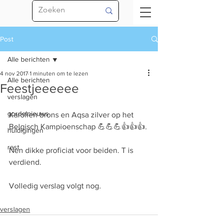
Post
Alle berichten
4 nov 2017
1 minuten om te lezen
Alle berichten
Feestjeeeeee
verslagen
gordelnieuws
Karolien brons en Aqsa zilver op het 
Belgisch Kampioenschap 💪💪💪👍👍👍.
huldigingen
rest
Nen dikke proficiat voor beiden. T is 
verdiend.
Volledig verslag volgt nog.
verslagen