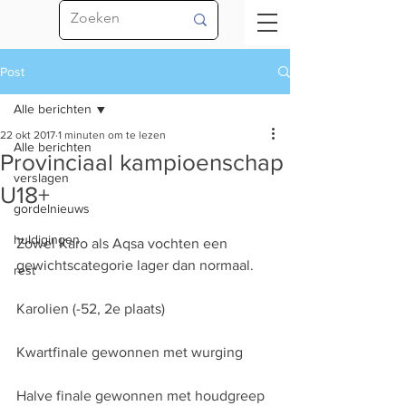
Post
Alle berichten
22 okt 2017
1 minuten om te lezen
Alle berichten
Provinciaal kampioenschap
verslagen
U18+
gordelnieuws
huldigingen
Zowel Karo als Aqsa vochten een 
gewichtscategorie lager dan normaal.
rest
Karolien (-52, 2e plaats)
Kwartfinale gewonnen met wurging
Halve finale gewonnen met houdgreep