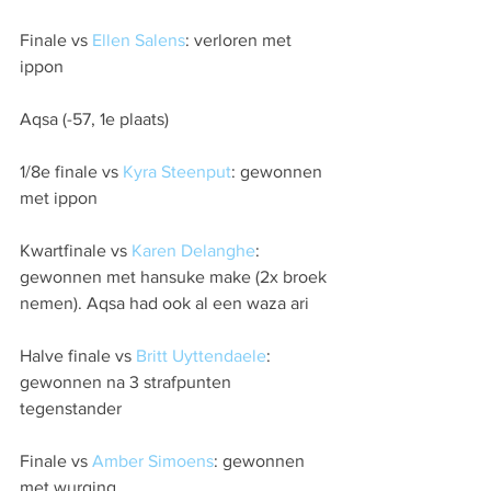
Finale vs 
Ellen Salens
: verloren met 
ippon
Aqsa (-57, 1e plaats)
1/8e finale vs 
Kyra Steenput
: gewonnen 
met ippon
Kwartfinale vs 
Karen Delanghe
: 
gewonnen met hansuke make (2x broek 
nemen). Aqsa had ook al een waza ari
Halve finale vs 
Britt Uyttendaele
: 
gewonnen na 3 strafpunten 
tegenstander
Finale vs 
Amber Simoens
: gewonnen 
met wurging