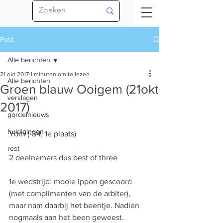
Post
Alle berichten
21 okt 2017
1 minuten om te lezen
Alle berichten
Groen blauw Ooigem (21okt
verslagen
2017)
gordelnieuws
huldigingen
Yorn (-34, 1e plaats)
rest
2 deelnemers dus best of three
1e wedstrijd: mooie ippon gescoord 
(met complimenten van de arbiter), 
maar nam daarbij het beentje. Nadien 
nogmaals aan het been geweest. 