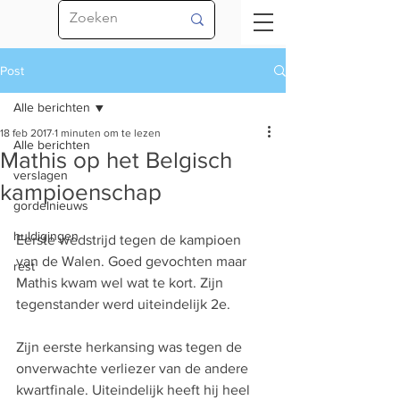
Post
Alle berichten
18 feb 2017
1 minuten om te lezen
Alle berichten
Mathis op het Belgisch
verslagen
kampioenschap
gordelnieuws
huldigingen
Eerste wedstrijd tegen de kampioen 
van de Walen. Goed gevochten maar 
rest
Mathis kwam wel wat te kort. Zijn 
tegenstander werd uiteindelijk 2e.
Zijn eerste herkansing was tegen de 
onverwachte verliezer van de andere 
kwartfinale. Uiteindelijk heeft hij heel 