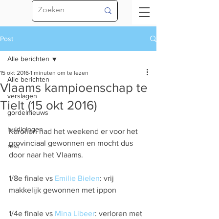
Post
Alle berichten
15 okt 2016
1 minuten om te lezen
Alle berichten
Vlaams kampioenschap te
verslagen
Tielt (15 okt 2016)
gordelnieuws
huldigingen
Karolien had het weekend er voor het 
provinciaal gewonnen en mocht dus 
rest
door naar het Vlaams.
1/8e finale vs 
Emilie Bielen
: vrij 
makkelijk gewonnen met ippon
1/4e finale vs 
Mina Libeer
: verloren met 