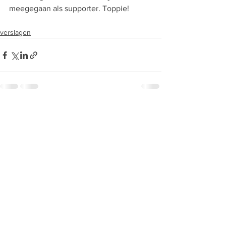
meegegaan als supporter. Toppie!
verslagen
Alles weergeven
Recente blogposts