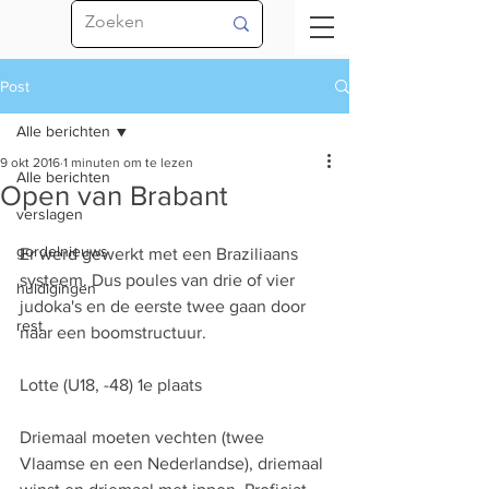
Post
Alle berichten
9 okt 2016
1 minuten om te lezen
Alle berichten
Open van Brabant
verslagen
gordelnieuws
Er werd gewerkt met een Braziliaans 
systeem. Dus poules van drie of vier 
huldigingen
judoka's en de eerste twee gaan door 
rest
naar een boomstructuur. 
Lotte (U18, -48) 1e plaats
Driemaal moeten vechten (twee 
Vlaamse en een Nederlandse), driemaal 