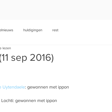
elnieuws
huldigingen
rest
e lezen
11 sep 2016)
e Uytendaele
: gewonnen met ippon
a Lochti: gewonnen met ippon