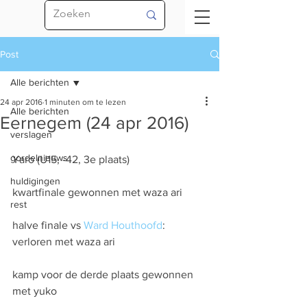
Post
Alle berichten
24 apr 2016
1 minuten om te lezen
Alle berichten
Eernegem (24 apr 2016)
verslagen
gordelnieuws
Yaro (U15, -42, 3e plaats)
huldigingen
kwartfinale gewonnen met waza ari
rest
halve finale vs 
Ward Houthoofd
: 
verloren met waza ari
kamp voor de derde plaats gewonnen 
met yuko