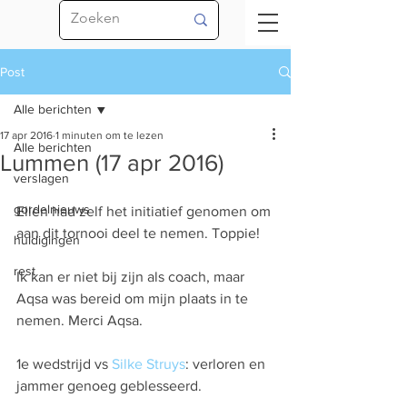
Post
Alle berichten
17 apr 2016
1 minuten om te lezen
Alle berichten
Lummen (17 apr 2016)
verslagen
gordelnieuws
Ellen had zelf het initiatief genomen om 
aan dit tornooi deel te nemen. Toppie!
huldigingen
rest
Ik kan er niet bij zijn als coach, maar 
Aqsa was bereid om mijn plaats in te 
nemen. Merci Aqsa.
1e wedstrijd vs 
Silke Struys
: verloren en 
jammer genoeg geblesseerd.