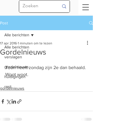
Post
Alle berichten
17 apr 2016
1 minuten om te lezen
Alle berichten
Gordelnieuws
verslagen
gordelnieuws
Toon heeft zondag zijn 2e dan behaald. 
Woot woot.
huldigingen
rest
gordelnieuws