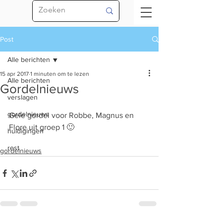
Post
Alle berichten
15 apr 2017
1 minuten om te lezen
Alle berichten
Gordelnieuws
verslagen
gordelnieuws
Gele gordel voor Robbe, Magnus en 
Flore uit groep 1 🙂
huldigingen
rest
gordelnieuws