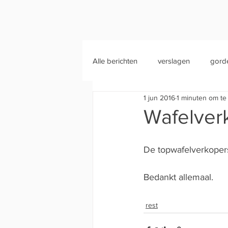
Alle berichten
verslagen
gord
1 jun 2016
1 minuten om te
Wafelverk
De topwafelverkopers
Bedankt allemaal.
rest