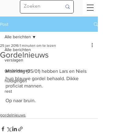
Post
Alle berichten
25 jan 2016
1 minuten om te lezen
Alle berichten
Gordelnieuws
verslagen
gordelnieuws
Maandag (25/01) hebben Lars en Niels 
hun blauwe gordel behaald. Dikke 
huldigingen
proficiat mannen.
rest
Op naar bruin.
gordelnieuws